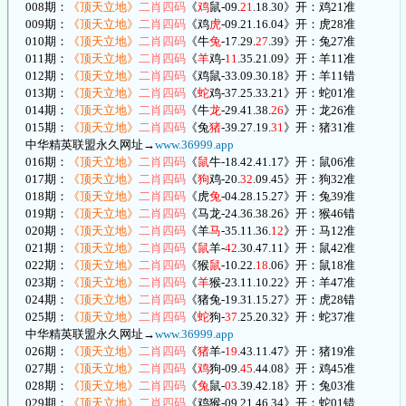
008期：
《顶天立地》
二肖四码
《
鸡
鼠-09.
21
.18.30》开：鸡21准
009期：
《顶天立地》
二肖四码
《鸡
虎
-09.21.16.04》开：虎28准
010期：
《顶天立地》
二肖四码
《牛
兔
-17.29.
27
.39》开：兔27准
011期：
《顶天立地》
二肖四码
《
羊
鸡-
11
.35.21.09》开：羊11准
012期：
《顶天立地》
二肖四码
《鸡鼠-33.09.30.18》开：羊11错
013期：
《顶天立地》
二肖四码
《
蛇
鸡-37.25.33.21》开：蛇01准
014期：
《顶天立地》
二肖四码
《牛
龙
-29.41.38.
26
》开：龙26准
015期：
《顶天立地》
二肖四码
《兔
猪
-39.27.19.
31
》开：猪31准
中华精英联盟永久网址→
www.36999.app
016期：
《顶天立地》
二肖四码
《
鼠
牛-18.42.41.17》开：鼠06准
017期：
《顶天立地》
二肖四码
《
狗
鸡-20.
32
.09.45》开：狗32准
018期：
《顶天立地》
二肖四码
《虎
兔
-04.28.15.27》开：兔39准
019期：
《顶天立地》
二肖四码
《马龙-24.36.38.26》开：猴46错
020期：
《顶天立地》
二肖四码
《羊
马
-35.11.36.
12
》开：马12准
021期：
《顶天立地》
二肖四码
《
鼠
羊-
42
.30.47.11》开：鼠42准
022期：
《顶天立地》
二肖四码
《猴
鼠
-10.22.
18
.06》开：鼠18准
023期：
《顶天立地》
二肖四码
《
羊
猴-23.11.10.22》开：羊47准
024期：
《顶天立地》
二肖四码
《猪兔-19.31.15.27》开：虎28错
025期：
《顶天立地》
二肖四码
《
蛇
狗-
37
.25.20.32》开：蛇37准
中华精英联盟永久网址→
www.36999.app
026期：
《顶天立地》
二肖四码
《
猪
羊-
19
.43.11.47》开：猪19准
027期：
《顶天立地》
二肖四码
《
鸡
狗-09.
45
.44.08》开：鸡45准
028期：
《顶天立地》
二肖四码
《
兔
鼠-
03
.39.42.18》开：兔03准
029期：
《顶天立地》
二肖四码
《鸡猴-09.21.46.34》开：蛇01错