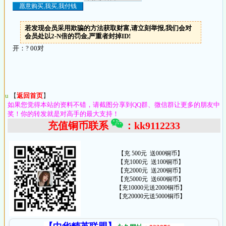
若发现会员采用欺骗的方法获取财富,请立刻举报,我们会对
会员处以2-N倍的罚金,严重者封掉ID!
开：? 00对
u
【
返回首页
】
如果您觉得本站的资料不错，请截图分享到QQ群、微信群让更多的朋友中
奖！你的转发就是对高手的最大支持！
充值铜币联系
：k
k9112233
【充 500元 送000铜币】
【充1000元 送100铜币】
【充2000元 送200铜币】
【充5000元 送600铜币】
【充10000元送2000铜币】
【充20000元送5000铜币】